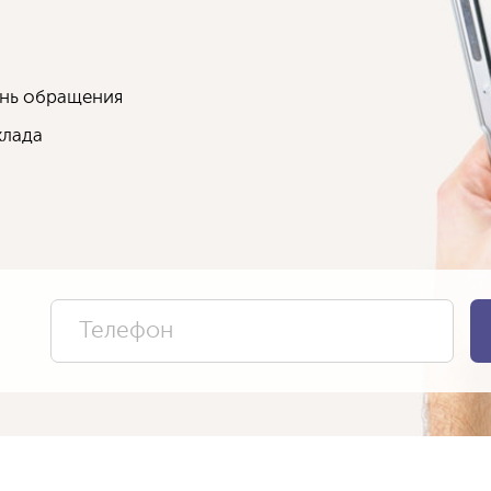
ень обращения
клада