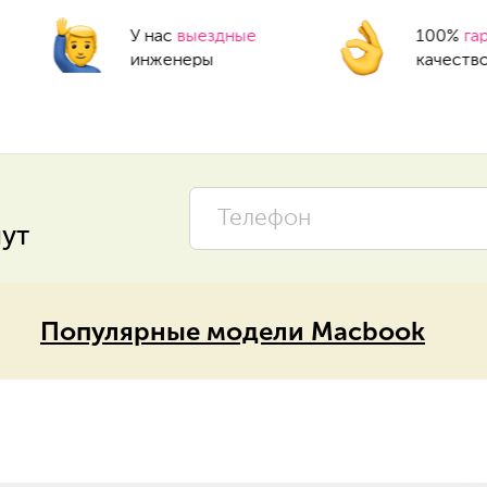
У нас
выездные
100%
га
инженеры
качеств
нут
Популярные модели Macbook