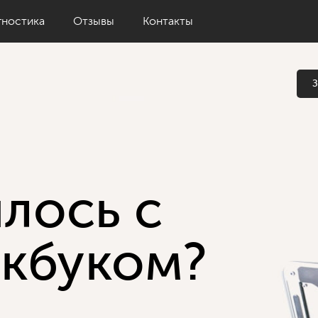
гностика
Отзывы
Контакты
З
лось с
кбуком?