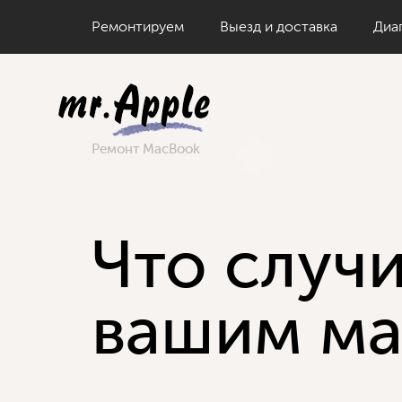
Iphone
Ремонтируем
Выезд и доставка
Диа
Imac
Iphone
Ipad
Imac
Ремонт MacBook
MacPro
Ipad
Macbook
MacPro
Что случи
Watch
Macbook
Watch
вашим ма