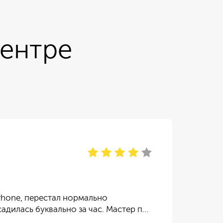
центре
Пе
отзы
Phone, перестал нормально
Сер
садилась буквально за час. Мастер п…
ока
чит