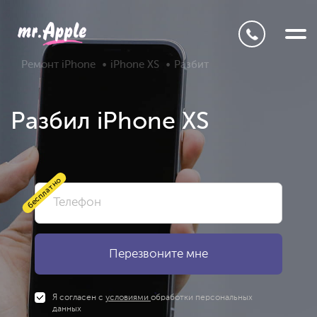
Ремонт iPhone
iPhone XS
Разбит
Разбил iPhone XS
бесплатно
Я согласен с
условиями
обработки персональных
данных