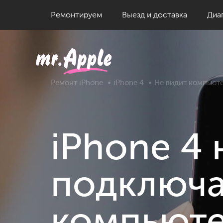
Iphone
Ремонтируем
Выезд и доставка
Диа
Imac
Iphone
Ipad
Imac
Ремонт iPhone
iPhone 4
Не видит компьют
MacPro
Ipad
Macbook
MacPro
iPhone 4 
Watch
Macbook
Watch
подключа