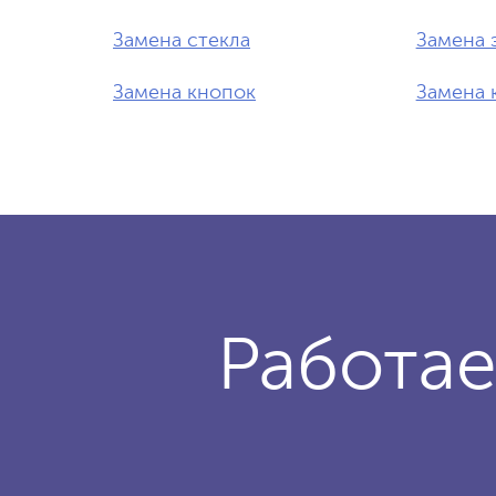
Замена стекла
Замена 
Замена кнопок
Замена 
Работае