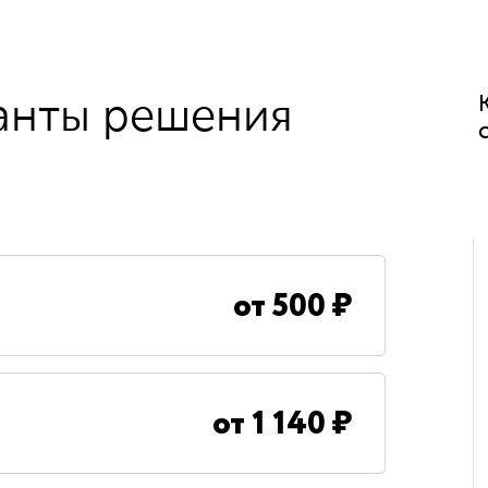
анты решения
от
500
₽
от
1 140
₽