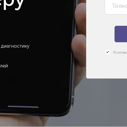
еру
 диагностику
Я согла
алей