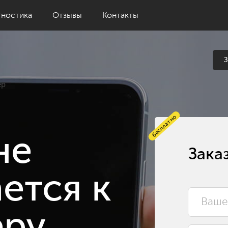
гностика
Отзывы
Контакты
З
ер
бесплатно
не
Зака
ется к