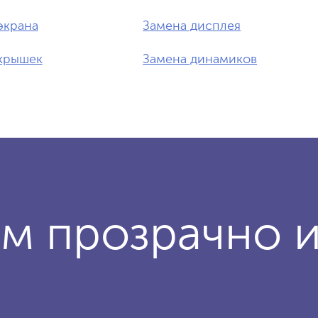
экрана
Замена дисплея
крышек
Замена динамиков
м прозрачно 