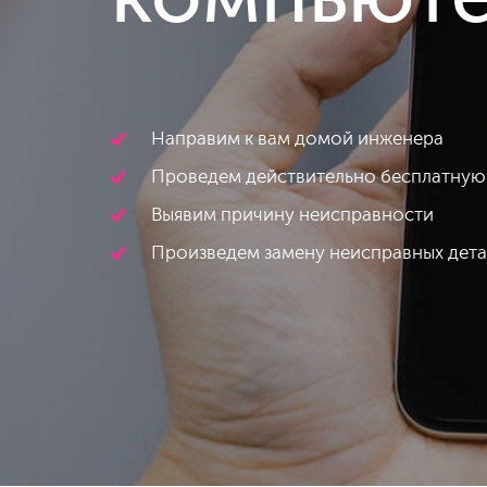
компьют
Направим к вам домой инженера
Проведем действительно бесплатную
Выявим причину неисправности
Произведем замену неисправных дет